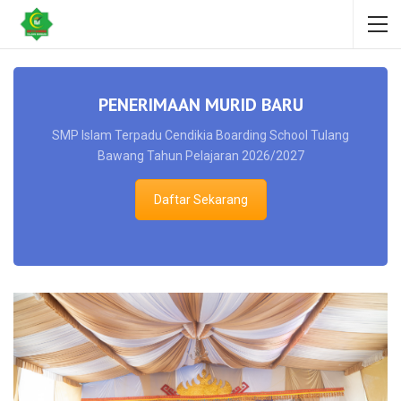
PENERIMAAN MURID BARU
SMP Islam Terpadu Cendikia Boarding School Tulang
Bawang Tahun Pelajaran 2026/2027
Daftar Sekarang