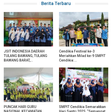
JSIT INDONESIA DAERAH
Cendikia Festival ke-3
TULANG BAWANG, TULANG
Meriahkan Milad ke-9 SMPIT
BAWANG BARAT,…
Cendikia:…
PUNCAK HARI GURU
SMPIT Cendikia Semarakkan
NASIONAL KECAMATAN
Hari Santri 2025: “Semangat…
BANJAR AGUNG TAHUN 2025