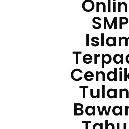
Onli
SM
Isla
Terpa
Cendi
Tula
Bawa
Tahu