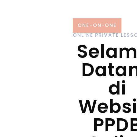
ONE-ON-ONE
ONLINE PRIVATE LESS
Selam
Data
di
Websi
PPD