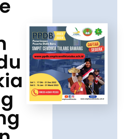
ne
P
m
du
kia
ng
ng
n