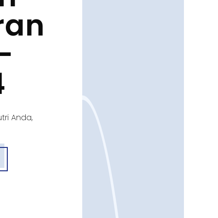
ran
-
4
tri Anda,