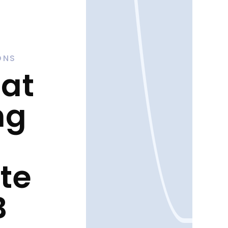
ONS
at
ng
te
B