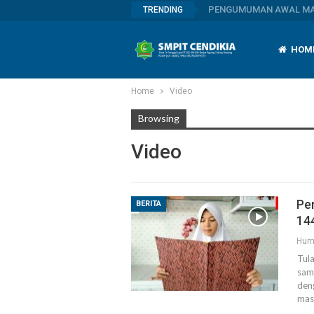
PENGUMUMAN AWAL MAS
TRENDING
HOM
Home
Video
Browsing
Video
Pe
BERITA
14
Hum
Tul
sam
deng
mas