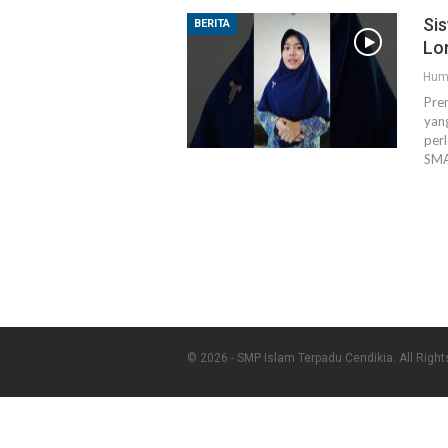
Si
BERITA
Lo
Hum
Pre
yan
per
SMA
© 2026 - SMP Islam Terpadu Cendikia. All Righ