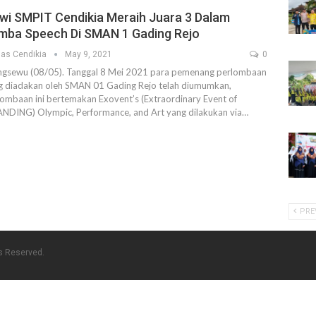
swi SMPIT Cendikia Meraih Juara 3 Dalam
mba Speech Di SMAN 1 Gading Rejo
as Cendikia
May 9, 2021
0
ngsewu (08/05). Tanggal 8 Mei 2021 para pemenang perlombaan
g diadakan oleh SMAN 01 Gading Rejo telah diumumkan,
lombaan ini bertemakan Exovent’s (Extraordinary Event of
NDING) Olympic, Performance, and Art yang dilakukan via…
PRE
ts Reserved.