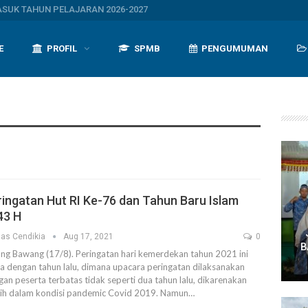
UK TAHUN PELAJARAN 2026-2027
E
PROFIL
SPMB
PENGUMUMAN
ringatan Hut RI Ke-76 dan Tahun Baru Islam
43 H
as Cendikia
Aug 17, 2021
0
B
ang Bawang (17/8). Peringatan hari kemerdekan tahun 2021 ini
a dengan tahun lalu, dimana upacara peringatan dilaksanakan
an peserta terbatas tidak seperti dua tahun lalu, dikarenakan
ih dalam kondisi pandemic Covid 2019. Namun…